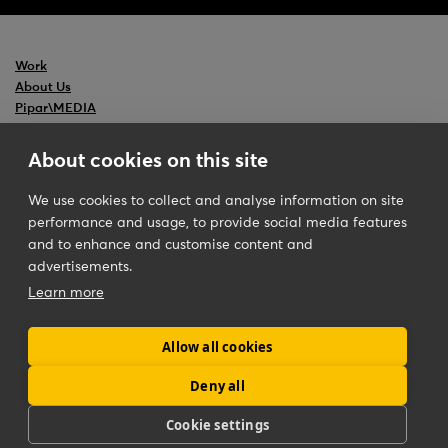
Work
About Us
Pipar\MEDIA
Ceedr
Backslash
About cookies on this site
We use cookies to collect and analyse information on site
performance and usage, to provide social media features
Pipar\TBWA
Iceland
and to enhance and customise content and
Disclaimer
Guðrúnartúni 8
advertisements.
Contact Us
105 Reykjavik
Learn more
Phone
+354 510 9000
New Business Inquiries
Valgeir Magnússon
Allow all cookies
valgeir@pipar-tbwa.is
Deny all
Cookie settings
Pipar\TBWA 2021. TBWA and Disruption are registered
trademarks of TBWA.