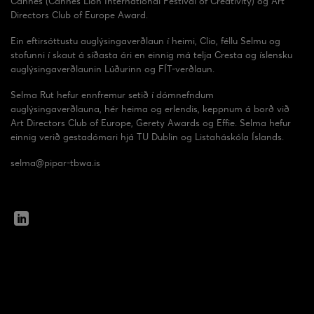
Cannes (Cannes Lion International Festival of Creativity) og Art
Directors Club of Europe Award.
Ein eftirsóttustu auglýsingaverðlaun í heimi, Clio, féllu Selmu og
stofunni í skaut á síðasta ári en einnig má telja Cresta og íslensku
auglýsingaverðlaunin Lúðurinn og FÍT-verðlaun.
Selma Rut hefur ennfremur setið í dómnefndum
auglýsingaverðlauna, hér heima og erlendis, keppnum á borð við
Art Directors Club of Europe, Gerety Awards og Effie. Selma hefur
einnig verið gestadómari hjá TU Dublin og Listaháskóla Íslands.
selma@pipar-tbwa.is