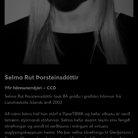
Selma Rut Þorsteinsdóttir
Yfir hönnunarstjóri – CCD
Selma Rut Þorsteinsdóttir lauk BA gráðu í grafískri hönnun frá
Listaháskóla Íslands árið 2003.
Að námi loknu hóf hún störf á PiparTBWA og hefur síðustu ár verið
listrænn stjórnandi stofunnar. Selma hefur ásamt teymi sínu fengið
tilnefningar og unnið til verðlauna í mörgum af virtustu
auglýsingakeppnum heims. Má þar nefna tilnefningu til Glerljónsins í